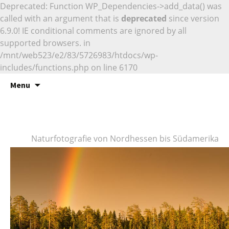
Deprecated: Function WP_Dependencies->add_data() was
called with an argument that is
deprecated
since version
6.9.0! IE conditional comments are ignored by all
supported browsers. in
/mnt/web523/e2/83/5726983/htdocs/wp-
includes/functions.php on line 6170
Naturfotografie
Skip
Marcus Siebert –
Menu
to
Naturfotografie
content
Naturfotografie von Nordhessen bis Südamerika