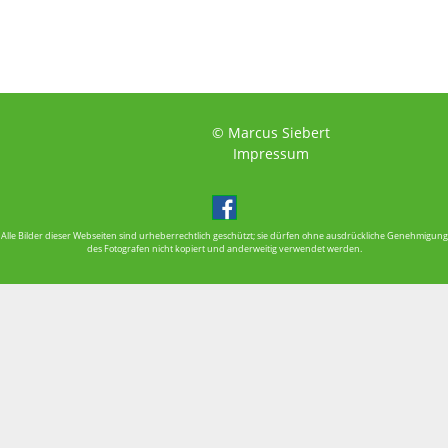
© Marcus Siebert
Impressum
Alle Bilder dieser Webseiten sind urheberrechtlich geschützt; sie dürfen ohne ausdrückliche Genehmigung
des Fotografen nicht kopiert und anderweitig verwendet werden.