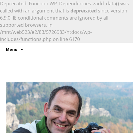
Deprecated: Function WP_Dependencies->add_data() was
called with an argument that is
deprecated
since version
6.9.0! IE conditional comments are ignored by all
supported browsers. in
/mnt/web523/e2/83/5726983/htdocs/wp-
includes/functions.php on line 6170
Naturfotografie
Skip
Marcus Siebert –
Menu
to
Naturfotografie
content