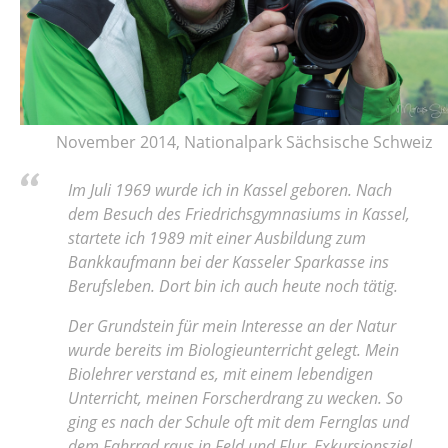
November 2014, Nationalpark Sächsische Schweiz
Im Juli 1969 wurde ich in Kassel geboren. Nach
dem Besuch des Friedrichsgymnasiums in Kassel,
startete ich 1989 mit einer Ausbildung zum
Bankkaufmann bei der Kasseler Sparkasse ins
Berufsleben. Dort bin ich auch heute noch tätig.
Der Grundstein für mein Interesse an der Natur
wurde bereits im Biologieunterricht gelegt. Mein
Biolehrer verstand es, mit einem lebendigen
Unterricht, meinen Forscherdrang zu wecken. So
ging es nach der Schule oft mit dem Fernglas und
dem Fahrrad raus in Feld und Flur. Exkursionsziel