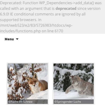
Deprecated: Function WP_Dependencies->add_data() was
called with an argument that is
deprecated
since version
6.9.0! IE conditional comments are ignored by all
supported browsers. in
/mnt/web523/e2/83/5726983/htdocs/wp-
includes/functions.php on line 6170
Naturfotografie
Skip
Marcus Siebert –
Menu
to
Naturfotografie
content
©Fuchs im Schnee
©Springender Luchs