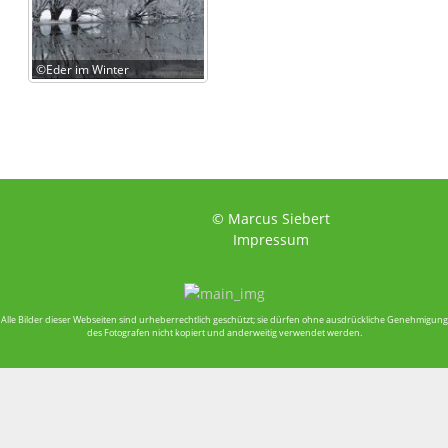
©Eder im Winter
© Marcus Siebert
Impressum
Alle Bilder dieser Webseiten sind urheberrechtlich geschützt; sie dürfen ohne ausdrückliche Genehmigung
des Fotografen nicht kopiert und anderweitig verwendet werden.