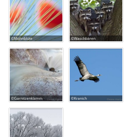
©Mohnblüte
©Waschbären
©Garnitzenklamm
©Kranich