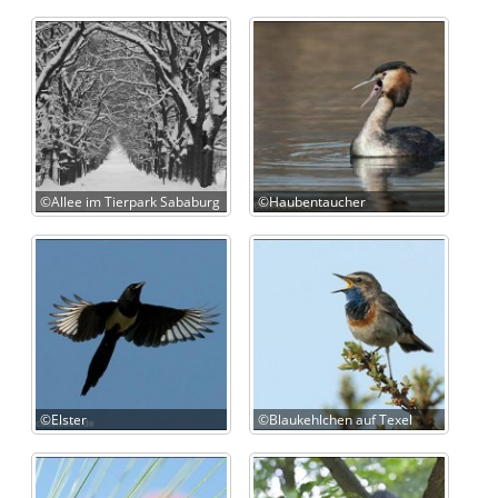
©Allee im Tierpark Sababurg
©Haubentaucher
©Elster
©Blaukehlchen auf Texel