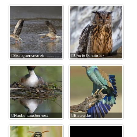
©Graugaensestreit
©Uhu in Osnabrück
©Haubentauchernest
©Blauracke