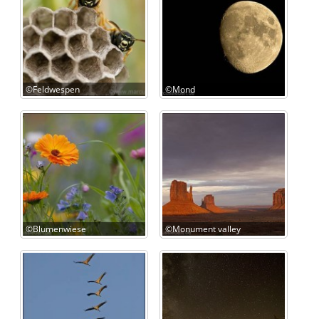
©Feldwespen
©Mond
©Blumenwiese
©Monument valley