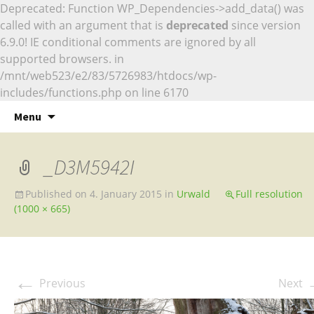
Deprecated: Function WP_Dependencies->add_data() was
called with an argument that is
deprecated
since version
6.9.0! IE conditional comments are ignored by all
supported browsers. in
/mnt/web523/e2/83/5726983/htdocs/wp-
includes/functions.php on line 6170
Naturfotografie
Skip
Marcus Siebert –
Menu
to
Naturfotografie
content
_D3M5942I
Published on
4. January 2015
in
Urwald
Full resolution
(1000 × 665)
←
Previous
Next