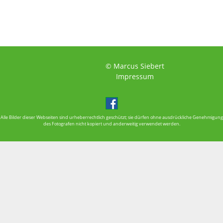
© Marcus Siebert
Impressum
Alle Bilder dieser Webseiten sind urheberrechtlich geschützt; sie dürfen ohne ausdrückliche Genehmigung
des Fotografen nicht kopiert und anderweitig verwendet werden.