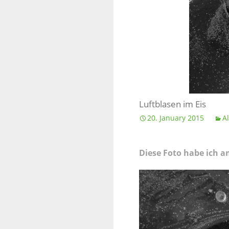
Kanada
Südamerika
Flora und Fauna
Luftblasen im Eis
20. January 2015
A
Diese Foto habe ich