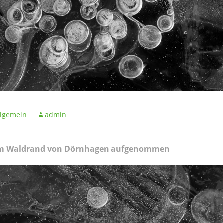
llgemein
admin
 am Waldrand von Dörnhagen aufgenommen