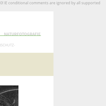
.0! IE conditional comments are ignored by all supported
NSCHUTZ-