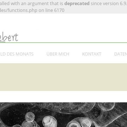
lled with an argument that is
deprecated
since version 6.9
es/functions.php on line 6170
 Siebert –
otografie
ILD DES MONATS
ÜBER MICH
KONTAKT
DATE