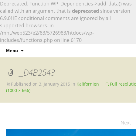
Deprecated: Function WP_Dependencies->add_data() was
called with an argument that is
deprecated
since version
6.9.0! IE conditional comments are ignored by all
supported browsers. in
/mnt/web523/e2/83/5726983/htdocs/wp-
includes/functions.php on line 6170
Naturfotografie
Skip
Marcus Siebert –
Menu
to
Naturfotografie
content
_D4B2543
Published on
3. January 2015
in
Kalifornien
Full resoluti
(1000 × 666)
Next