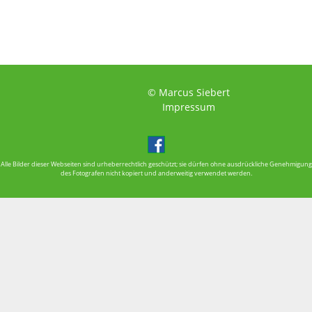
© Marcus Siebert
Impressum
Alle Bilder dieser Webseiten sind urheberrechtlich geschützt; sie dürfen ohne ausdrückliche Genehmigung
des Fotografen nicht kopiert und anderweitig verwendet werden.