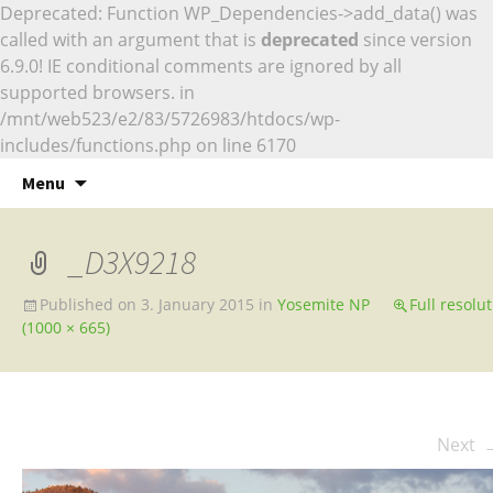
Deprecated: Function WP_Dependencies->add_data() was
called with an argument that is
deprecated
since version
6.9.0! IE conditional comments are ignored by all
supported browsers. in
/mnt/web523/e2/83/5726983/htdocs/wp-
includes/functions.php on line 6170
Naturfotografie
Skip
Marcus Siebert –
Menu
to
Naturfotografie
content
_D3X9218
Published on
3. January 2015
in
Yosemite NP
Full resolu
(1000 × 665)
Next