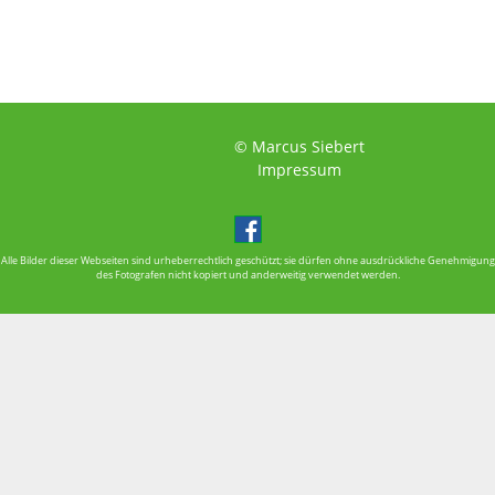
© Marcus Siebert
Impressum
Alle Bilder dieser Webseiten sind urheberrechtlich geschützt; sie dürfen ohne ausdrückliche Genehmigung
des Fotografen nicht kopiert und anderweitig verwendet werden.